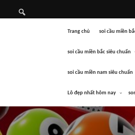
Skip
to
content
Trang chủ
soi cầu miền bắ
soi cầu miền bắc siêu chuẩn
soi cầu miền nam siêu chuẩn
Lô đẹp nhất hôm nay
so