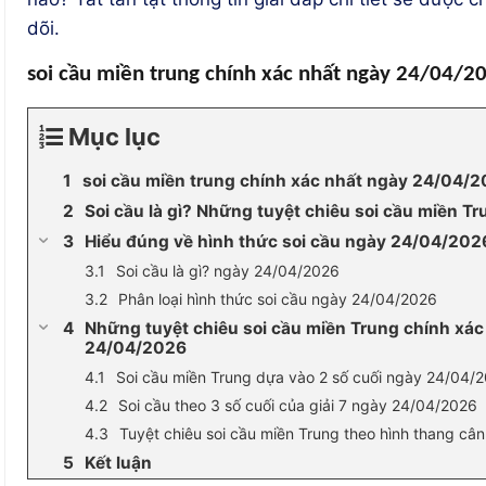
dõi.
soi cầu miền trung chính xác nhất ngày 24/04/2
Mục lục
soi cầu miền trung chính xác nhất ngày 24/04/
Soi cầu là gì? Những tuyệt chiêu soi cầu miền 
Hiểu đúng về hình thức soi cầu ngày 24/04/202
Soi cầu là gì? ngày 24/04/2026
Phân loại hình thức soi cầu ngày 24/04/2026
Những tuyệt chiêu soi cầu miền Trung chính xác 
24/04/2026
Soi cầu miền Trung dựa vào 2 số cuối ngày 24/04/
Soi cầu theo 3 số cuối của giải 7 ngày 24/04/2026
Tuyệt chiêu soi cầu miền Trung theo hình thang cân
Kết luận