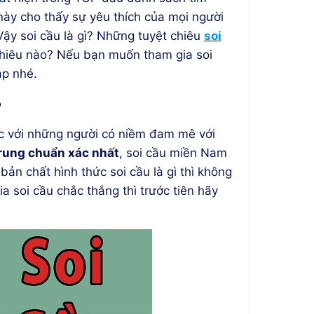
này cho thấy sự yêu thích của mọi người
Vậy soi cầu là gì? Những tuyệt chiêu
soi
hiêu nào? Nếu bạn muốn tham gia soi
áp nhé.
6
ộc với những người có niềm đam mê với
Trung chuẩn xác nhất
, soi cầu miền Nam
ản chất hình thức soi cầu là gì thì không
a soi cầu chắc thắng thì trước tiên hãy