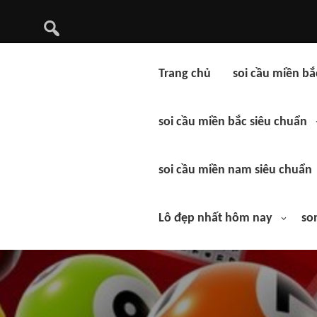
Skip
to
content
Trang chủ
soi cầu miền bắ
soi cầu miền bắc siêu chuẩn
soi cầu miền nam siêu chuẩn
Lô đẹp nhất hôm nay
so