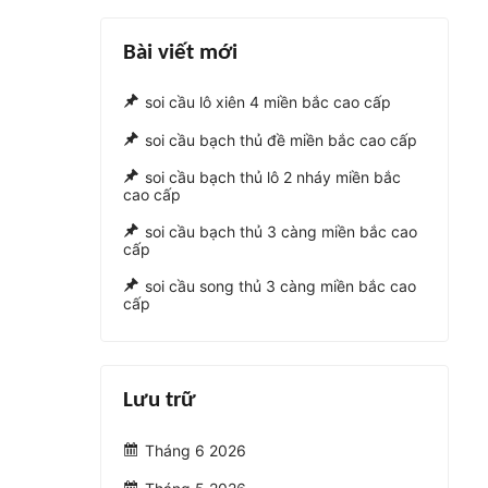
Bài viết mới
soi cầu lô xiên 4 miền bắc cao cấp
soi cầu bạch thủ đề miền bắc cao cấp
soi cầu bạch thủ lô 2 nháy miền bắc
cao cấp
soi cầu bạch thủ 3 càng miền bắc cao
cấp
soi cầu song thủ 3 càng miền bắc cao
cấp
Lưu trữ
Tháng 6 2026