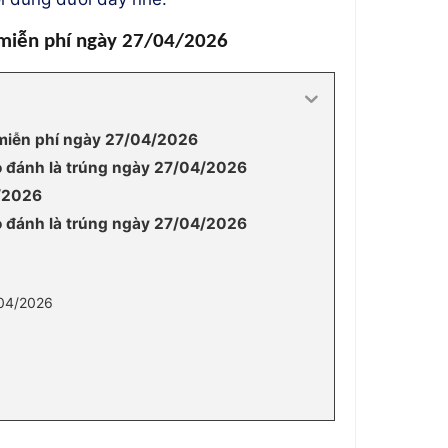
 miễn phí ngày 27/04/2026
miễn phí ngày 27/04/2026
o đánh là trúng ngày 27/04/2026
4/2026
o đánh là trúng ngày 27/04/2026
/04/2026
6