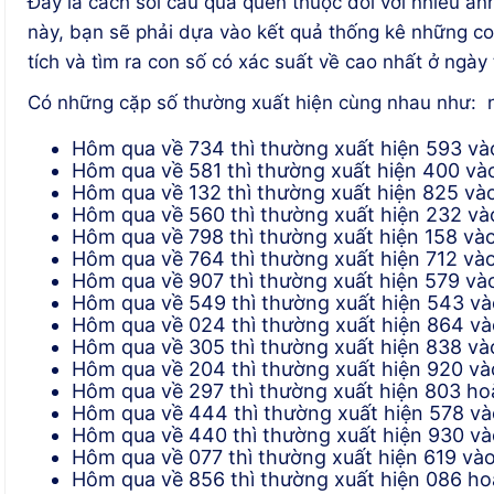
Đây là cách soi cầu quá quen thuộc đối với nhiều a
này, bạn sẽ phải dựa vào kết quả thống kê những co
tích và tìm ra con số có xác suất về cao nhất ở ngày
Có những cặp số thường xuất hiện cùng nhau như:
Hôm qua về 734 thì thường xuất hiện 593 và
Hôm qua về 581 thì thường xuất hiện 400 và
Hôm qua về 132 thì thường xuất hiện 825 vào
Hôm qua về 560 thì thường xuất hiện 232 vào
Hôm qua về 798 thì thường xuất hiện 158 vào
Hôm qua về 764 thì thường xuất hiện 712 vào
Hôm qua về 907 thì thường xuất hiện 579 và
Hôm qua về 549 thì thường xuất hiện 543 vào
Hôm qua về 024 thì thường xuất hiện 864 vào
Hôm qua về 305 thì thường xuất hiện 838 vào
Hôm qua về 204 thì thường xuất hiện 920 và
Hôm qua về 297 thì thường xuất hiện 803 ho
Hôm qua về 444 thì thường xuất hiện 578 và
Hôm qua về 440 thì thường xuất hiện 930 vào
Hôm qua về 077 thì thường xuất hiện 619 vào
Hôm qua về 856 thì thường xuất hiện 086 ho