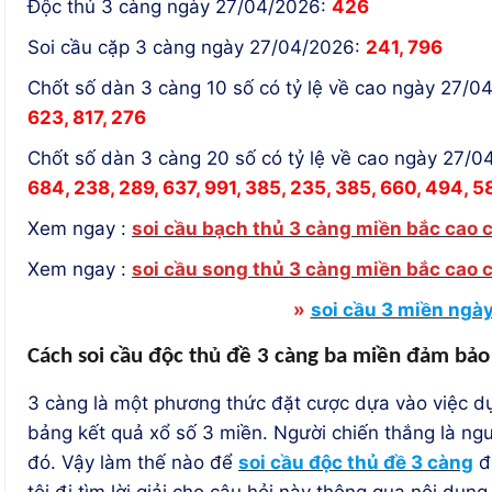
Độc thủ 3 càng ngày 27/04/2026:
426
Soi cầu cặp 3 càng ngày 27/04/2026:
241, 796
Chốt số dàn 3 càng 10 số có tỷ lệ về cao ngày 27/0
623, 817, 276
Chốt số dàn 3 càng 20 số có tỷ lệ về cao ngày 27/0
684, 238, 289, 637, 991, 385, 235, 385, 660, 494, 
Xem ngay :
soi cầu bạch thủ 3 càng miền bắc cao 
Xem ngay :
soi cầu song thủ 3 càng miền bắc cao 
»
soi cầu 3 miền ngà
Cách soi cầu độc thủ đề 3 càng ba miền đảm bảo
3 càng là một phương thức đặt cược dựa vào việc dự 
bảng kết quả xổ số 3 miền. Người chiến thắng là ngư
đó. Vậy làm thế nào để
soi cầu độc thủ đề 3 càng
đ