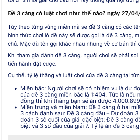
tôi đi tìm lời giải cho câu hỏi này thông qua nội dun
Đề 3 càng có luật chơi như thế nào? ngày 27/0
Tùy theo từng vùng miền mà sẽ đề 3 càng có các tên
hình thức chơi lô đề này sẽ được gọi là đề 3 càng, mi
chủ. Mặc dù tên gọi khác nhau nhưng về cơ bản thì
Khi tham gia đánh đề 3 càng, người chơi sẽ phải so
tiến hành đặt cược.
Cụ thể, tỷ lệ thắng và luật chơi của đề 3 càng tại t
Miền bắc: Người chơi sẽ có nhiệm vụ là dự đoá
của đề 3 càng miền bắc là 1:404. Tức là nếu n
đồng thì khi thắng bạn sẽ ăn được 4.000.89
Miền trung và miền Nam: Đề 3 càng ở hai miề
3 cách đánh sau: Đề 3 càng đầu – Dự đoán 3 s
đoán 3 số cuối của giải đặc biệt; Đề 3 càng đ
biệt và 3 số đầu của giải 7. Tỷ lệ ăn đề 3 cà