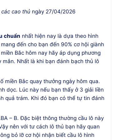
 các cao thủ
ngày 27/04/2026
êu chuẩn
nhất hiện nay là dựa theo hình
ẽ mang đến cho bạn đến 90% cơ hội giành
số miền Bắc hôm nay hãy áp dụng phương
 mắn. Nhất là khi bạn đánh bạch thủ lô
 số miền Bắc quay thưởng ngày hôm qua.
h dọc. Lúc này nếu bạn thấy ở 3 giải liền
nh quả trám. Khi đó bạn có thể tự tin đánh
ABA – B. Đặc biệt thông thường cầu lô này
 Vậy nên với tư cách lô thủ bạn hãy quan
ng bỏ lỡ cơ hội nhận biết cầu lô hình