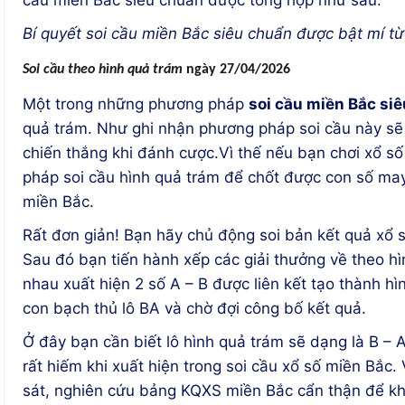
cầu miền Bắc siêu chuẩn được tổng hợp như sau:
Bí quyết soi cầu miền Bắc siêu chuẩn được bật mí từ
Soi cầu theo hình quả trám
ngày 27/04/2026
Một trong những phương pháp
soi cầu miền Bắc si
quả trám. Như ghi nhận phương pháp soi cầu này s
chiến thắng khi đánh cược.Vì thế nếu bạn chơi xổ 
pháp soi cầu hình quả trám để chốt được con số may
miền Bắc.
Rất đơn giản! Bạn hãy chủ động soi bản kết quả xổ
Sau đó bạn tiến hành xếp các giải thưởng về theo hìn
nhau xuất hiện 2 số A – B được liên kết tạo thành hì
con bạch thủ lô BA và chờ đợi công bố kết quả.
Ở đây bạn cần biết lô hình quả trám sẽ dạng là B – 
rất hiếm khi xuất hiện trong soi cầu xổ số miền Bắc.
sát, nghiên cứu bảng KQXS miền Bắc cẩn thận để khô