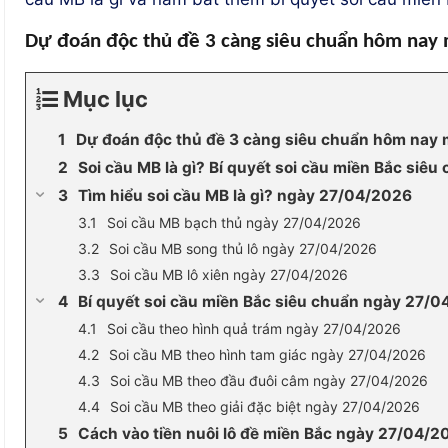
Dự đoán độc thủ đề 3 càng siêu chuẩn hôm nay
Mục lục
Dự đoán độc thủ đề 3 càng siêu chuẩn hôm nay 
Soi cầu MB là gì? Bí quyết soi cầu miền Bắc siê
Tìm hiểu soi cầu MB là gì? ngày 27/04/2026
Soi cầu MB bạch thủ ngày 27/04/2026
Soi cầu MB song thủ lô ngày 27/04/2026
Soi cầu MB lô xiên ngày 27/04/2026
Bí quyết soi cầu miền Bắc siêu chuẩn ngày 27/
Soi cầu theo hình quả trám ngày 27/04/2026
Soi cầu MB theo hình tam giác ngày 27/04/2026
Soi cầu MB theo đầu đuôi câm ngày 27/04/2026
Soi cầu MB theo giải đặc biệt ngày 27/04/2026
Cách vào tiền nuôi lô đề miền Bắc ngày 27/04/2