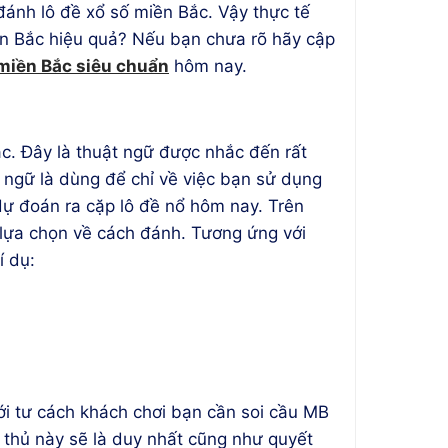
 đánh lô đề xổ số miền Bắc. Vậy thực tế
ền Bắc hiệu quả? Nếu bạn chưa rõ hãy cập
 miền Bắc siêu chuẩn
hôm nay.
ắc. Đây là thuật ngữ được nhắc đến rất
t ngữ là dùng để chỉ về việc bạn sử dụng
ự đoán ra cặp lô đề nổ hôm nay. Trên
 lựa chọn về cách đánh. Tương ứng với
í dụ:
ới tư cách khách chơi bạn cần soi cầu MB
 thủ này sẽ là duy nhất cũng như quyết