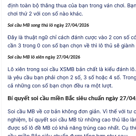
định toàn bộ thắng thua của bạn trong ván chơi. Bạn
chơi thứ 2 với con số nào khác.
Soi cầu MB song thủ lô
ngày 27/04/2026
Đây là thuật ngữ chỉ cách đánh cược vào 2 con số c
cần 3 trong 0 con số bạn chọn về thì lô thủ sẽ giành
Soi cầu MB lô xiên
ngày 27/04/2026
Lô xiên trong soi cầu XSMB bản chất là kiểu đánh lô
là yêu cầu bạn phải chọn 2 số, 3 số hoặc 4 số. Trong
cả những con số bạn chọn đều ra một lượt.
Bí quyết soi cầu miền Bắc siêu chuẩn ngày 27/0
Soi cầu MB về cơ bản không đơn giản. Vì thế với tư 
nghiệm, bí quyết soi cầu MB từ những cao thủ lão là
được số lô đề MB có khả năng trúng cao nhất. Cụ th