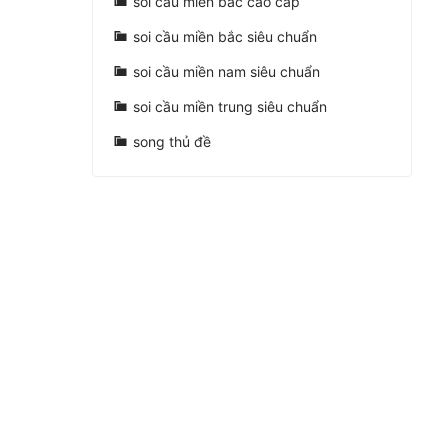
soi cầu miền bắc cao cấp
soi cầu miền bắc siêu chuẩn
soi cầu miền nam siêu chuẩn
soi cầu miền trung siêu chuẩn
song thủ đề