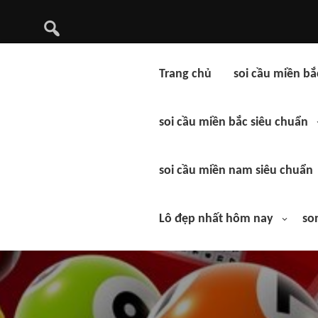
Skip
to
content
Trang chủ
soi cầu miền bắ
soi cầu miền bắc siêu chuẩn
soi cầu miền nam siêu chuẩn
Lô đẹp nhất hôm nay
so