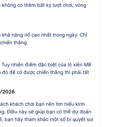
 không có thêm bất kỳ lượt chơi, vòng
ó khả năng nổ cao nhất trong ngày. Chỉ
 chiến thắng.
. Tuy nhiên điểm đặc biệt của lô xiên MB
 đó để có được chiến thắng thì phải tất
4/2026
cách khách chơi bạn nên tìm hiểu kinh
ng. Điều này sẽ giúp bạn có thể dự đoán
ể, bạn hãy tham khảo một số bí quyết soi